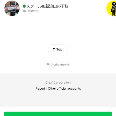
スクールIE新潟山の下校
161 friends
Top
@tutorial-nexus
© LY Corporation
Report
Other official accounts