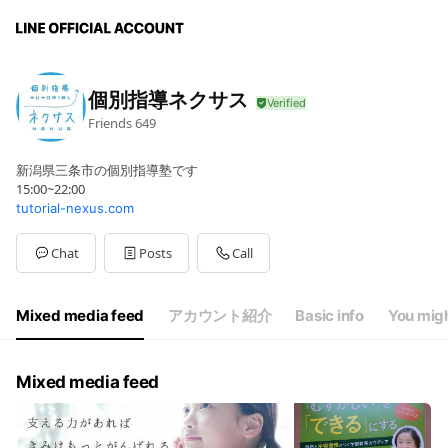
個別指導ネクサス
Friends
649
新潟県三条市の個別指導塾です
15:00~22:00
tutorial-nexus.com
Chat
Posts
Call
Mixed media feed
アカウント紹介
Basic info
You migh
Mixed media feed