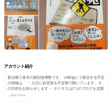
アカウント紹介
新潟県三条市の個別指導塾です。 LINE@にて発信する予定
の情報は、 ・ 土日に自習室を不定期で開いています。そ
の日程をお知らせします ・ ネクサスは2つのブログを定期
的に更新しています。更新のお知らせをします ・ 検定・
...
See more
模試などの日程や申込み期間の告知 ・ 期間限定講座の告
知 ・ 友人紹介キャンペーンのクーポン発行 などを予定し
ております。 特に、自習室情報はLINE＠限定発信となり