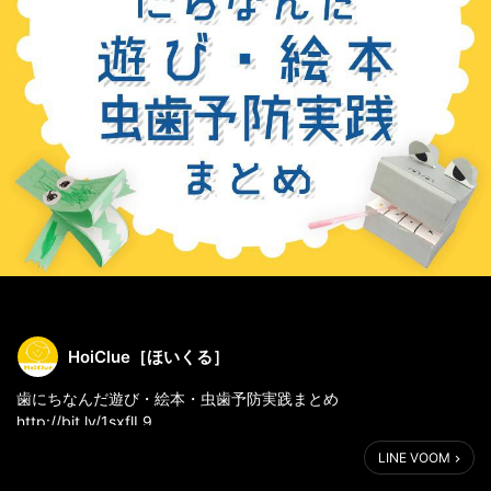
HoiClue［ほいくる］
歯にちなんだ遊び・絵本・虫歯予防実践まとめ
http://bit.ly/1sxflL9
大切な歯のことについて考えるきっかけに
LINE VOOM