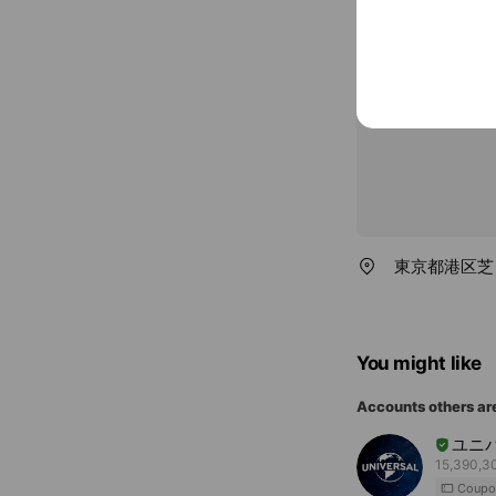
www.wwf.or.j
東京都港区芝 
You might like
Accounts others ar
ユニ
15,390,30
Coupo