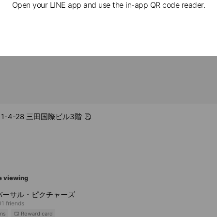
p/
Open your LINE app and use the in-app QR code reader.
1-4-28 三田国際ビル3階
e viewing
バーサル・ピクチャーズ
1 friends
ns
Reward card