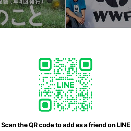
WFジャパンです🐼
00カ国で活動している環境保全団体です。地球上の生物多様性を守り
物に与える負荷を小さくすることによって、人と自然が調和して生
Scan the QR code to add as a friend on LINE