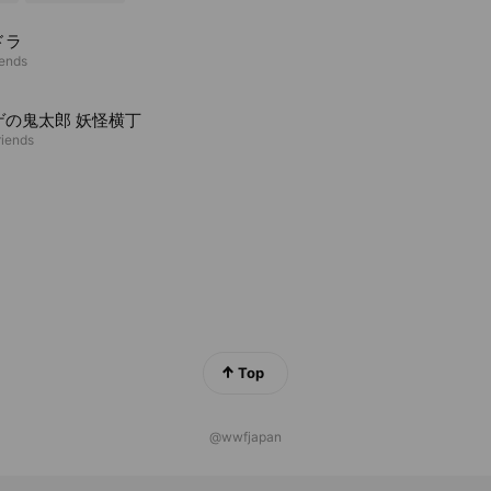
ドラ
iends
ゲの鬼太郎 妖怪横丁
riends
Top
@wwfjapan