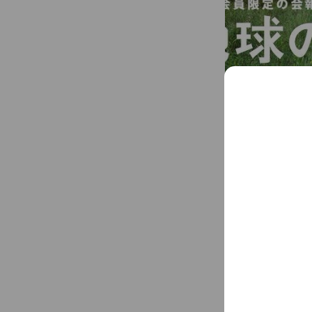
はじめまして、W
WWFは、約1
然環境や野生生
ざしています。
Basic info