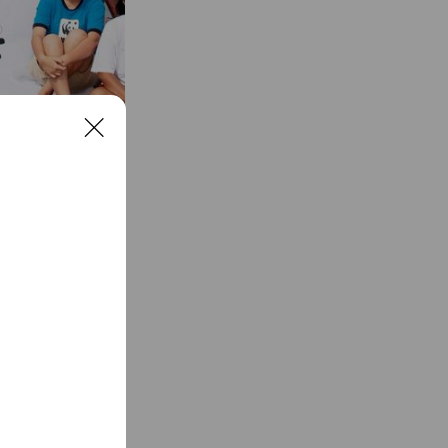
C
l
o
s
e
、人の暮らしが自
きられる未来をめ