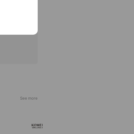
See more
KOMEHYO ONLINE STORE
660,534 friends