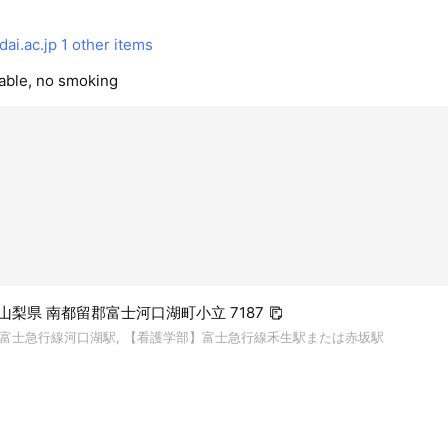
ai.ac.jp
1 other items
lable, no smoking
0 山梨県 南都留郡富士河口湖町小立 7187
富士急行線河口湖駅, 【看護学部】富士急行線禾生駅または赤坂駅