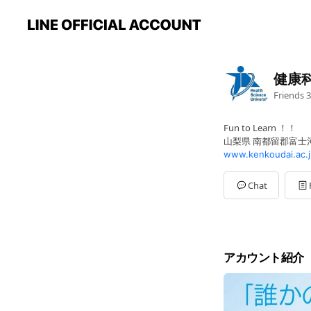
健康
Friends
3
Fun to Learn ！！
山梨県 南都留郡富士河
www.kenkoudai.ac.j
Chat
アカウント紹介