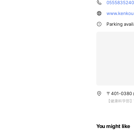
0555835240
www.kenkoud
Parking avai
〒401-038
【健康科学部】
You might like