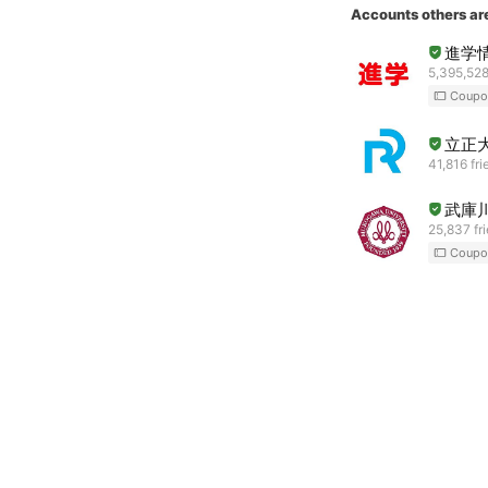
Accounts others ar
進学情
5,395,528
Coupo
立正
41,816 fri
武庫
25,837 fr
Coupo