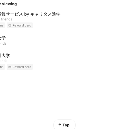
e viewing
報サービス by キャリタス進学
 friends
ns
Reward card
大学
ends
川大学
iends
ns
Reward card
Top