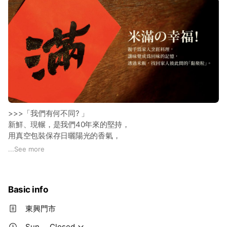
>>>「我們有何不同? 」
新鮮、現輾，是我們40年來的堅持，
用真空包裝保存日曬陽光的香氣，
讓你的每一口，都是剛採收的稻香滋味。
...
See more
經營了40年累積下來的米榖與雜糧知識，
為您推薦料理的最適米種，搭配最獨特「家」的料理。
Basic info
—————————————————————————
東興門市
>>>「我們提供什麼商品?」
全台不同產區的多樣米類，包含各品種白米、糙米、糯米等，
Sun
Closed