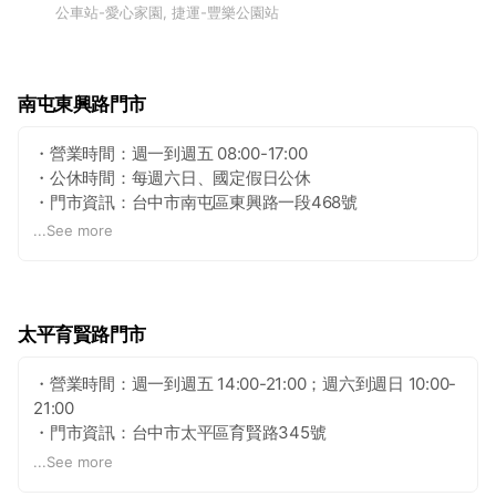
>>>「訂購方式」
公車站-愛心家園, 捷運-豐樂公園站
服務電話：04-37007900
官方網站
https://www.cichuan118.com/
南屯東興路門市
・營業時間：週一到週五 08:00-17:00
・公休時間：每週六日、國定假日公休
・門市資訊：台中市南屯區東興路一段468號
・付款方式：現金、Line pay
...
See more
太平育賢路門市
・營業時間：週一到週五 14:00-21:00；週六到週日 10:00-
21:00
・門市資訊：台中市太平區育賢路345號
・付款方式：現金、Line pay
...
See more