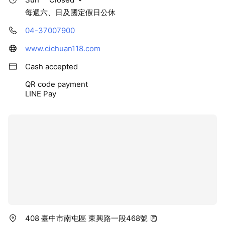
我們將米類以用途做區分，讓你一目了然，了解自己需要什麼樣
每週六、日及國定假日公休
的米。
04-37007900
以及五穀雜糧類商品，不論是烘焙、平日食用、想做糕點或是寶
www.cichuan118.com
寶粥，
提供給您多樣化的新鮮雜糧食材，不必再擔心不知道去何處購
Cash accepted
買。
QR code payment
LINE Pay
—————————————————————————
>>>「特色商品」
．一餐一包剛剛好：300g新鮮小包裝米穀雜糧
．家常料理好手：1.2kg家庭大包裝米穀雜糧
．餐飲業營業用米
．客製化囍米、婚禮小物訂製
．古禮婚慶用米、轎斗圓米
．彌月客製寶寶體重米
．節慶好米禮盒
．公益、客戶、企業團體客製贈禮
408 臺中市南屯區 東興路一段468號
—————————————————————————