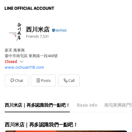
西川米店
Friends
7,531
家禾 萬事興
臺中市南屯區 東興路一段468號
Closed
www.cichuan118.com
Sun
Closed
Mon
08:00 - 17:00
Tue
08:00 - 17:00
Chat
Posts
Call
Wed
08:00 - 17:00
Thu
08:00 - 17:00
Fri
08:00 - 17:00
Sat
Closed
西川米店｜再多認識我們一點吧！
Basic info
南屯東興路門
每週六、日及國定假日公休
西川米店｜再多認識我們一點吧！