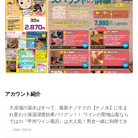
アカウント紹介
大浴場の湯水はすべて、最新ナノテクの【ナノ水】に生ま
れ変わり保湿浸透効果バツグン！！ ワインの聖地山梨なら
ではの『甲州ワイン風呂』は大人気！男女一緒に利用でき
る大型岩盤浴『ストーンスパ』で開催される【ロウリュ
...
See more
ウ】も大人気！ ご宿泊の方は大浴場が無料、ストーンスパ