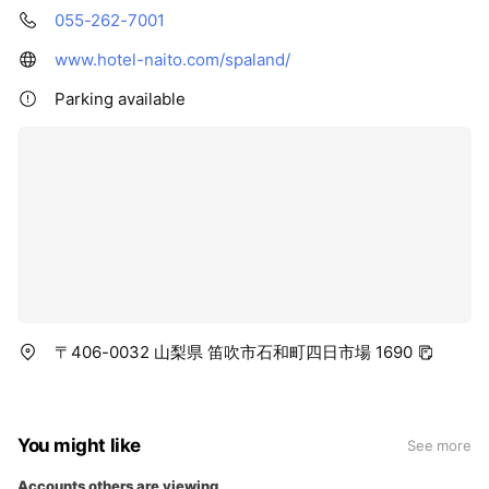
055-262-7001
www.hotel-naito.com/spaland/
Parking available
〒406-0032 山梨県 笛吹市石和町四日市場 1690
You might like
See more
Accounts others are viewing