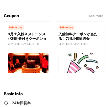
もマット代300円で自由にご利用できます。 山梨のほぼ中
心に位置する『笛吹市』は日本一の桃の産地！ 桃やぶどう
狩りを楽しんだあとはお風呂で湯ったりと絶好の宿泊地で
Coupon
See more
す。
1-time use
1-time use
8月☆入館＆ストーンス
入館無料クーポンが当た
パ利用券付きクーポン☆
る！7月LINE抽選会
2026.08.01
~
2026.08.31
2026.07.11
~
2026.08.31
Basic info
24時間営業