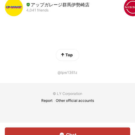
アップガレージ群馬伊勢崎店
4,041 friends
Top
@tpw1361z
© LY Corporation
Report
Other official accounts
Chat