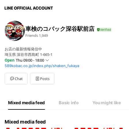
車検のコバック深谷駅前店
Friends
1,949
お店の最新情報発信中
埼玉県 深谷市西島町 1-665-1
Open
Thu 09:00 - 18:00
589kobac.co.jp/index.php/shaken_fukaya
Sun
09:00 - 18:00
Mon
09:00 - 18:00
Tue
09:00 - 18:00
Chat
Posts
Wed
Closed
Thu
09:00 - 18:00
Fri
09:00 - 18:00
Sat
09:00 - 18:00
Mixed media feed
Basic info
You might like
水曜定休日,第二火曜日
Mixed media feed