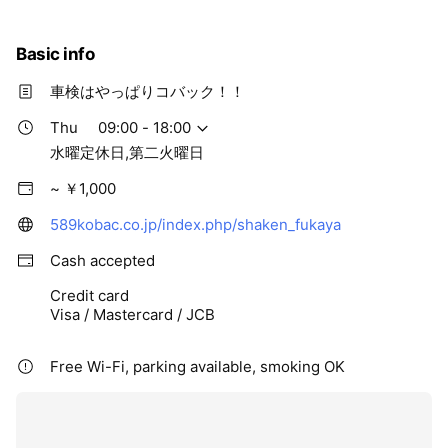
Basic info
車検はやっぱりコバック！！
Thu
09:00 - 18:00
水曜定休日,第二火曜日
~ ￥1,000
589kobac.co.jp/index.php/shaken_fukaya
Cash accepted
Credit card
Visa / Mastercard / JCB
Free Wi-Fi, parking available, smoking OK