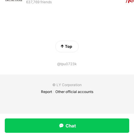
637,769 friends
Top
@tpu0723k
© LY Corporation
Report
Other official accounts
Chat