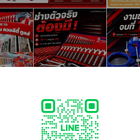
และอุปกรณ์ทำงานที่สูง
รมและงาน Material Handling
กรรม และอุปกรณ์ซ่อมบำรุง
อกสว่าน ดอกกัด ดอกต๊าป งานเจาะ เจียร กัด
 Hours
17.30 น.
น.
วันผ่าน LINE
ถฝากข้อความไว้ได้ ทีมงานจะเร่งตอบกลับทันทีเมื่อเปิดทำการ
 02-432-6834-7
pqtools.co.th
422, 081-6558576
5-4228