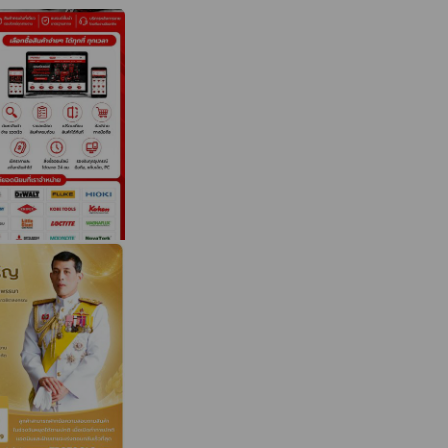
• ELEPHANT •
EX • KOKEN •
• MILWAUKEE •
 SENATOR •
OR • VAUGHAN •