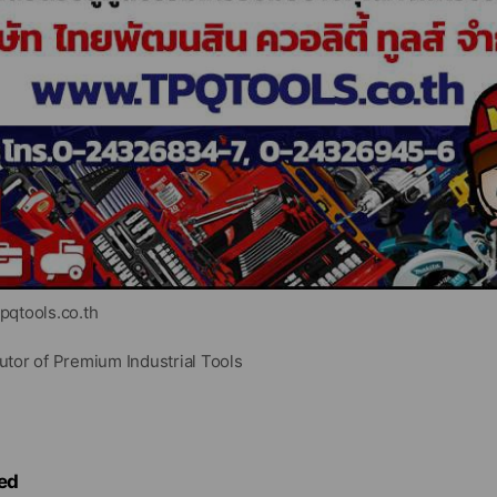
qtools.co.th
utor of Premium Industrial Tools
 • Industrial Supply • One Stop Solution
TOOLS และ บริษัท ไทยพัฒนสิน ควอลิตี้ ทูลส์ จำกัด ผู้นำด้านเครื่องมือช่
 คัดสรรแบรนด์ชั้นนำระดับโลก สำหรับงานผลิต งานซ่อมบำรุง และงาน
ed