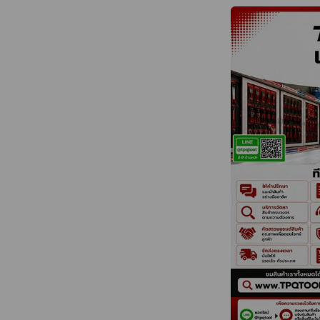
Trusted Brands
ATOLI • BAHCO •
FLUKE • IMCO • I
KOSHIN • KUKEN 
MITSUBISHI • MO
SHOWA • THOREX 
VOLKEL • VITAL 
กลุ่มสินค้าน่าสนใจ
✔ เครื่องมือช่างทั่วไ
✔ เครื่องมือไฟฟ้า
✔ เครื่องมือลมและเ
✔ อุปกรณ์ทุ่นแรง ร
✔ ประแจปอนด์และเ
✔ เครื่องมือก่อสร้
✔ ปั๊มน้ำ ปั๊มจุ่ม ป
✔ เครื่องมือวัดและ