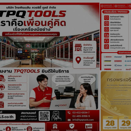
 BAND-IT • BONDHUS • BOSCH • COMEUP • DEVCON • DEWALT 
NSIZE • INGERSOLL RAND • IRWIN • KARCHER • KENNEDY • KNIP
• LITTLE GIANT • MAGNAFLUX • MACNAUGHT • MASADA JACK 
LYKOTE • OMASTAR • OPT • PB SWISS TOOLS • RIDGID • RSK •
• TOKU • TOPTUL • TOREX • TRITORQ • TSURUMI PUMP • UNI
• WERA • YAMATO
ป / กล่องและตู้เครื่องมือ
และอุปกรณ์งานไฟฟ้า
ครื่องมือไฮดรอลิก
อก แม่แรง งานยกเคลื่อนย้าย
ครื่องมือแรงบิด
างทุกประเภท
ั๊มอุตสาหกรรม
อุปกรณ์วัดละเอียด