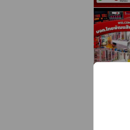
✔ บันไดอุตสาหกรรม
✔ รถเข็นอุตสาหกร
✔ กาว น้ำยาอุตสาห
✔ Cutting Tools ด
Customer Service
จันทร์–ศุกร์ 08.30–
เสาร์ 08.30–15.30 
สอบถามสินค้าได้ทุก
นอกเวลาทำการสามาร
☎ Office
02-489-8958-9 |
🌐 Website: www.t
Sales Contact
คุณน้อย 084-2242
คุณเหมียว 089-48