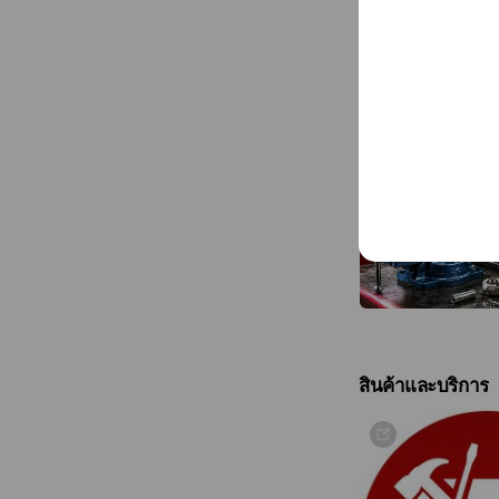
คุณเฟิร์น 062-842
เจน 088-585-145
คุณแพม 085-692-
📍 Showroom ราชพ
🚚 มีบริการจัดส่งทั
รถบริษัท • ขนส่งเอ
Trusted Quality • 
TPQTOOLS — Tools
ดูสินค้าเราทั้งหมด:
สินค้าและบริการ