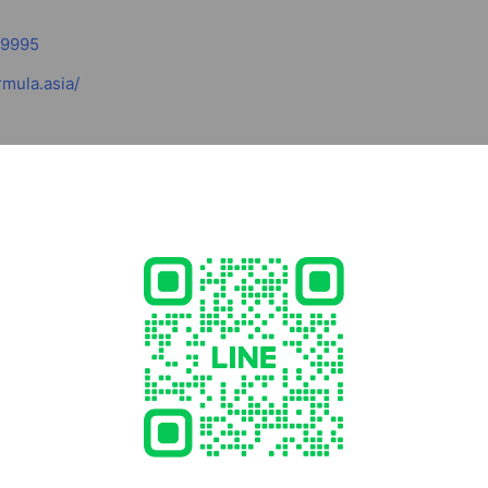
-9995
mula.asia/
的Body Formula，挑選來自世界各地的知名品牌，以男性內衣褲精品
為男士尋求最新時尚且獨具風格的第一選擇，商品內容涵括內衣褲、
>
http://www.bodyformula.asia/zh-tw
加入粉絲團掌握最新活動資訊
.facebook.com/bodyformula/
Body Formula 亞洲第一男性內著
time use