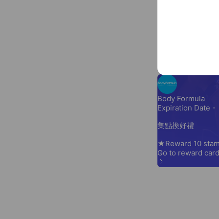
新
202
Reward cards