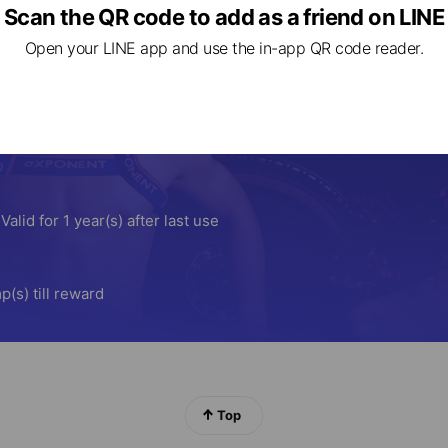
加入LINE好友門市優惠券
Scan the QR code to add as a friend on LINE
3.02.15
~
2033.12.31
Open your LINE app and use the in-app QR code reader.
Top