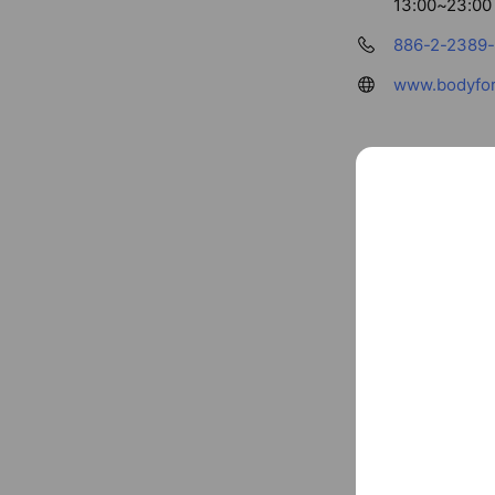
13:00~23:00
886-2-2389
www.bodyfor
帳號簡介
創立於2004年
驅者，至今已成
線上購物請到 >>
>>>
https://www
...
See more
情人。
Coupon
1-