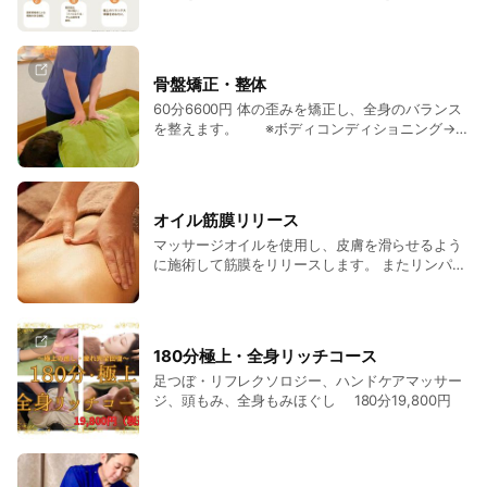
ます。
骨盤矯正・整体
60分6600円 体の歪みを矯正し、全身のバランス
を整えます。 ※ボディコンディショニング→整
体に名称変更しました。
オイル筋膜リリース
マッサージオイルを使用し、皮膚を滑らせるよう
に施術して筋膜をリリースします。 またリンパ液
の循環を促し、浮腫みの改善も期待できます。 男
性セラピストが担当します。 90分 (フェイシャル
付き)15,000円 60分 9,900
円
180分極上・全身リッチコース
足つぼ・リフレクソロジー、ハンドケアマッサー
ジ、頭もみ、全身もみほぐし 180分19,800円