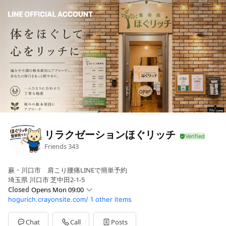
リラクゼーションほぐリッチ
Friends
343
蕨・川口市 肩こり腰痛LINEで簡単予約
埼玉県 川口市 芝中田2-1-5
Closed
Opens Mon 09:00
hogurich.crayonsite.com/
1 other items
Sun
09:00 - 20:
Mon
09:00 - 20:
Tue
Closed
Chat
Call
Posts