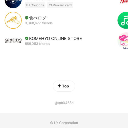
Coupons
Reward card
食べログ
9,068,677 friends
KOMEHYO ONLINE STORE
686,053 friends
Top
@tpb0468d
© LY Corporation