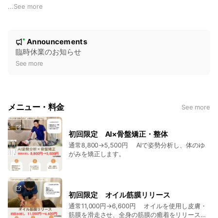
・腰痛
...
See more
・猫背
・頭痛
N
・骨盤の歪み
Announcements
New
など、
o
臨時休業のお知らせ
体のお悩みを単語で送って頂くと、LINEでお答えいたします。
t
See more
お気軽にご相談下さい！
i
c
e
メニュー・料金
See more
初回限定 AI×骨盤矯正・整体
通常8,800→5,500円 AIで姿勢分析し、体のゆ
がみを矯正します。
初回限定 オイル筋膜リリース
通常11,000円→6,600円 オイルを使用し皮膚・
筋膜を滑走させ、全身の筋膜の癒着をリリースし