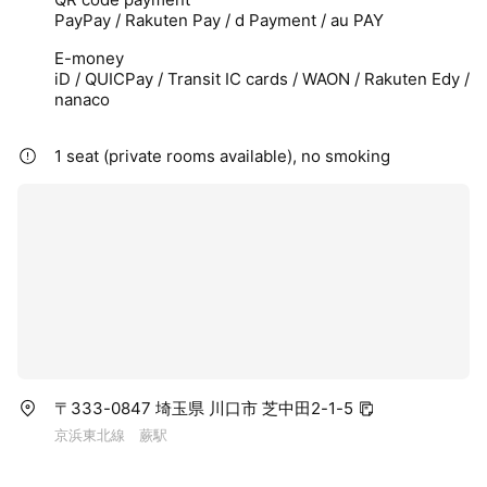
PayPay / Rakuten Pay / d Payment / au PAY
■ 癒しの空間
E-money
アロマの香りや心地よい音楽、やわらかなタオルなど、五感か
iD / QUICPay / Transit IC cards / WAON / Rakuten Edy /
nanaco
らリラックスできる空間をご用意。
「ゆっくりしたい」「寝たい」「ストレス解消したい」方にも
おすすめです。
1 seat (private rooms available), no smoking
⸻
■ 生活サポートも充実
食生活アドバイザーによる栄養指導や、元プロボクサーによる
エクササイズ指導も可能。
根本改善を目指します。
⸻
〒333-0847 埼玉県 川口市 芝中田2-1-5
■ 通いやすい環境
京浜東北線 蕨駅
土日祝も営業、夜20時まで受付。