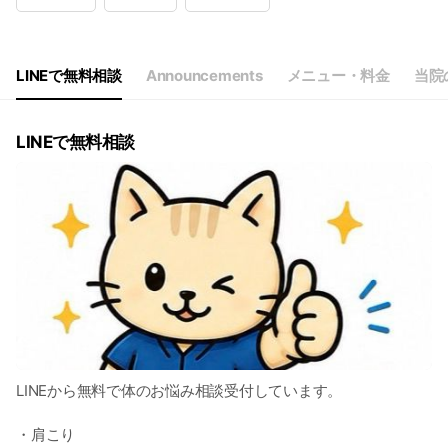
Wed
Closed
Thu
09:00 - 20:
Fri
09:00 - 20:
Sat
09:00 - 20:
LINEで無料相談
Announcements
メニュー・料金
当院
9時から20時
LINEで無料相談
LINEから無料で体のお悩み相談受付しています。
・肩こり