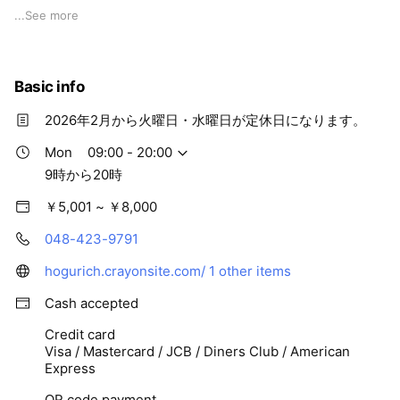
婦で営む、完全個室の整骨院・リラクゼーションです。
...
See more
お一人おひとりに寄り添い、丁寧に施術いたします。
⸻
Basic info
■ 確かな技術力
2026年2月から火曜日・水曜日が定休日になります。
総合格闘技・ボクシング・空手など、トップアスリートの施
Mon
09:00 - 20:00
術・サポート実績あり。
9時から20時
体のプロにも選ばれる技術で、症状改善をサポートします。
￥5,001 ~ ￥8,000
⸻
048-423-9791
■ 心と体を整える施術
hogurich.crayonsite.com/
1 other items
Cash accepted
ストレスや自律神経の乱れによる不調にも対応。
施術に加え、傾聴やメンタルケアの視点から心身をトータルに
Credit card
サポートします。
Visa / Mastercard / JCB / Diners Club / American
Express
⸻
QR code payment