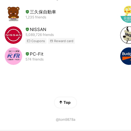
三久保自動車
1,235 friends
NISSAN
5,089,726 friends
Coupons
Reward card
PC-Fit
574 friends
Top
@tom9878a