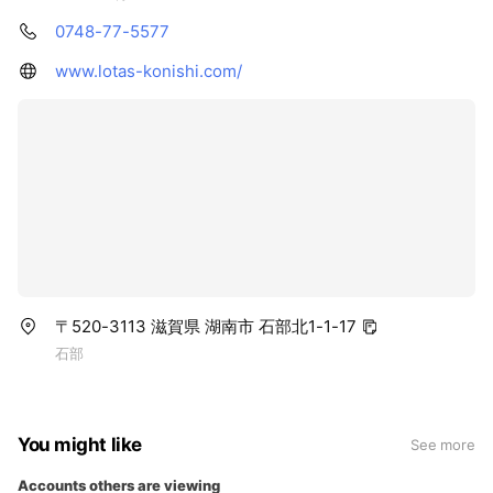
0748-77-5577
www.lotas-konishi.com/
〒520-3113 滋賀県 湖南市 石部北1-1-17
石部
You might like
See more
Accounts others are viewing