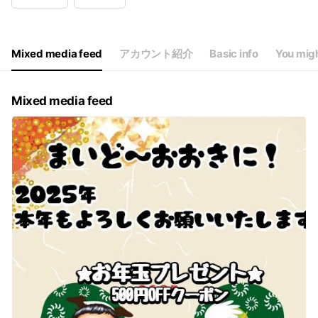
Wed
08:30 - 18:00
Thu
08:30 - 18:00
Fri
08:30 - 18:00
Sat
08:30 - 17:30
Mixed media feed
アカウント紹介
Basic info
You migh
※日祝日は休み
Mixed media feed