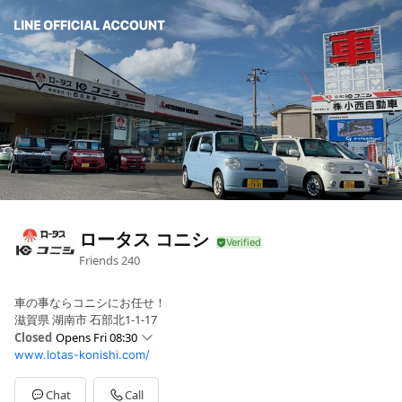
ロータス コニシ
Friends
240
車の事ならコニシにお任せ！
滋賀県 湖南市 石部北1-1-17
Closed
Opens Fri 08:30
www.lotas-konishi.com/
Sun
Closed
Mon
08:30 - 18:00
Tue
08:30 - 18:00
Chat
Call