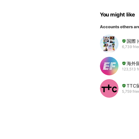
You might like
Accounts others ar
国際
6,739 fri
海外
123,513 f
TT
5,759 fri