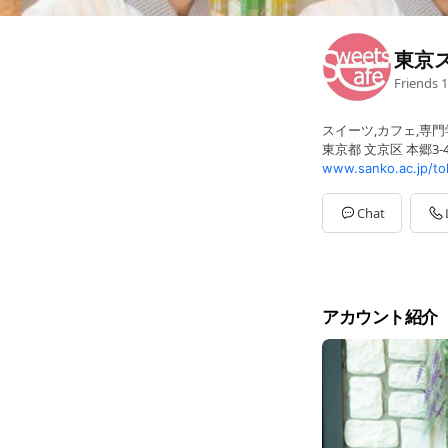
東京
Friends
1
スイーツ,カフェ,専
東京都 文京区 本郷3-4
www.sanko.ac.jp/to
Chat
アカウント紹介