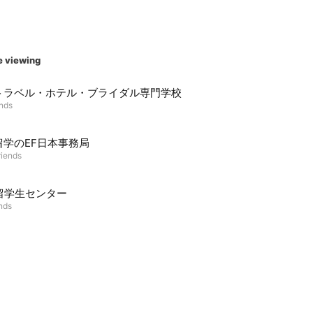
e viewing
トラベル・ホテル・ブライダル専門学校
ends
留学のEF日本事務局
riends
C留学生センター
ends