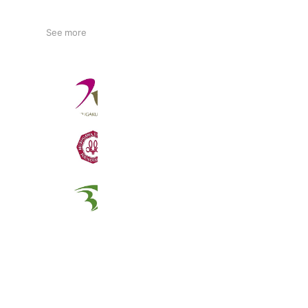
See more
國學院大學
50,891 friends
Coupons
Reward card
武庫川大学
25,950 friends
Coupons
Reward card
大東文化大学
36,423 friends
Coupons
Reward card