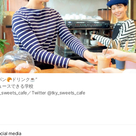
パン🥐ドリンク☕️”
ュースできる学校
_sweets_cafe／Twitter @tky_sweets_cafe
cial media