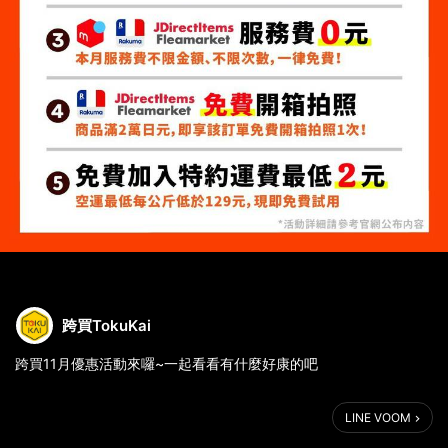
跨買TokuKai
跨買11月優惠活動來囉~一起看看有什麼好康的吧
🔸簽到送折價券 最多可領2600
LINE VOOM
11月每天都可簽到領獎勵，超多折價券和回饋金等你拿
每天都有獎，一般會員最多可領1600+，新黑鑽/特約最多領2600