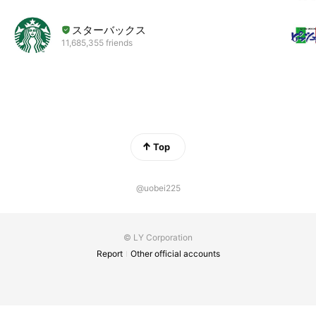
スターバックス
11,685,355 friends
Top
@uobei225
© LY Corporation
Report
Other official accounts