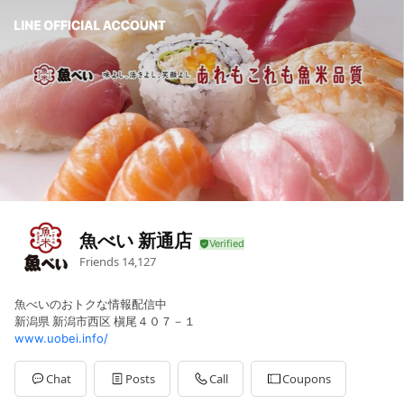
魚べい 新通店
Friends
14,127
魚べいのおトクな情報配信中
新潟県 新潟市西区 槇尾４０７－１
www.uobei.info/
Chat
Posts
Call
Coupons