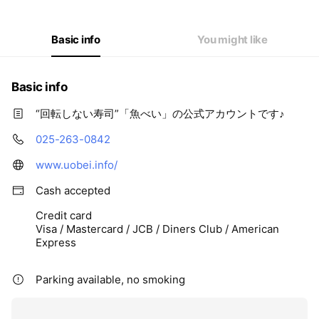
Basic info
You might like
Basic info
“回転しない寿司”「魚べい」の公式アカウントです♪
025-263-0842
www.uobei.info/
Cash accepted
Credit card
Visa / Mastercard / JCB / Diners Club / American
Express
Parking available, no smoking