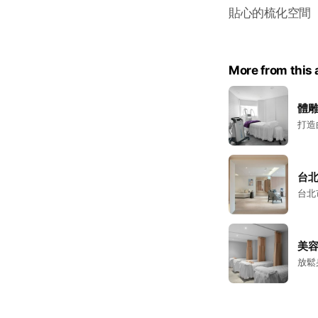
貼心的梳化空間
More from this
體
打造
台
台北
美
放鬆