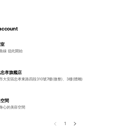
 account
雕室
曲線 從此開始
北忠孝旗艦店
市大安區忠孝東路四段310號7樓(微整)、3樓(體雕)
容空間
身心的美容空間
1