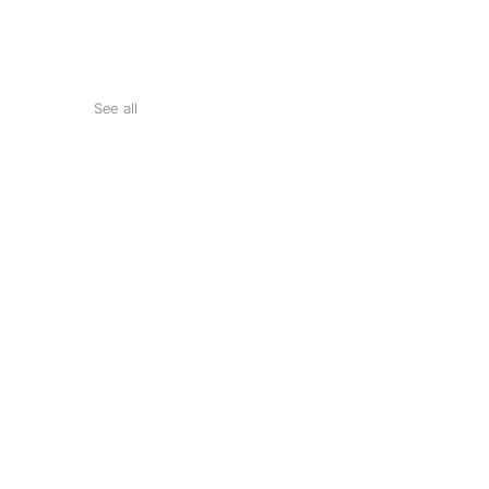
See all
治療室
美麗自信的製造所
諮詢室
舒適的諮詢空間
台北站前店
台北市中正區館前路20號4樓