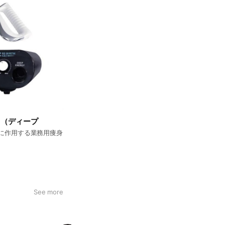
NEO（ディープ
に作用する業務用痩身
See more