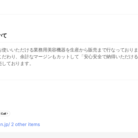
いて
お使いいただける業務用美容機器を生産から販売まで行なっており
こだわり、余計なマージンもカットして「安心安全で納得いただけ
売しております。
談などお気軽にお問合せください！
 Call
n.jp/
2 other items