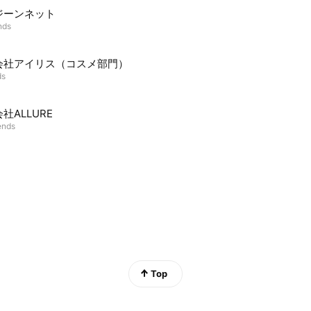
ジーンネット
nds
会社アイリス（コスメ部門）
ds
社ALLURE
ends
Top