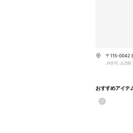
〒115-004
JR赤羽, 志茂駅
おすすめアイテ