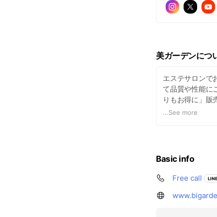
美ガーデンにつ
エステサロンで
て品質や性能に
りもお得に」販
導入マシンの相
...
See more
Basic info
Free call
LINE
www.bigarde