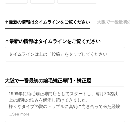
Wed
06:00 - 18:00
Thu
06:00 - 18:00
Fri
06:00 - 18:00
Sat
06:00 - 18:00
↑最新の情報はタイムラインをご覧ください
大阪で一番最初
am6時から受付可能です
↑最新の情報はタイムラインをご覧ください
タイムラインは上の「投稿」をタップしてください
大阪で一番最初の縮毛矯正専門・矯正屋
1999年に縮毛矯正専門店としてスタートし、毎月70名以
上の縮毛の悩みを解消し続けてきました。
様々なタイプの髪のトラブルに真剣に向き合って来た経験
を生かし日々のサロンワークはもちろん技術講習会にも取
...
See more
り組んでいます。