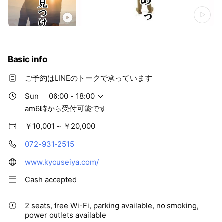
Basic info
ご予約はLINEのトークで承っています
Sun
06:00 - 18:00
am6時から受付可能です
￥10,001 ~ ￥20,000
072-931-2515
www.kyouseiya.com/
Cash accepted
2 seats, free Wi-Fi, parking available, no smoking,
power outlets available