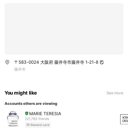
〒583-0024 大阪府 藤井寺市藤井寺 1-21-8
藤井寺
You might like
See more
Accounts others are viewing
MARIE TERESIA
221,783 friends
Reward card