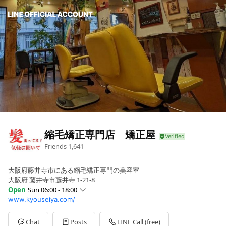
縮毛矯正専門店 矯正屋
Friends
1,641
大阪府藤井寺市にある縮毛矯正専門の美容室
大阪府 藤井寺市藤井寺 1-21-8
Open
Sun 06:00 - 18:00
www.kyouseiya.com/
Sun
06:00 - 18:00
Mon
06:00 - 18:00
Tue
06:00 - 18:00
Chat
Posts
LINE Call (free)