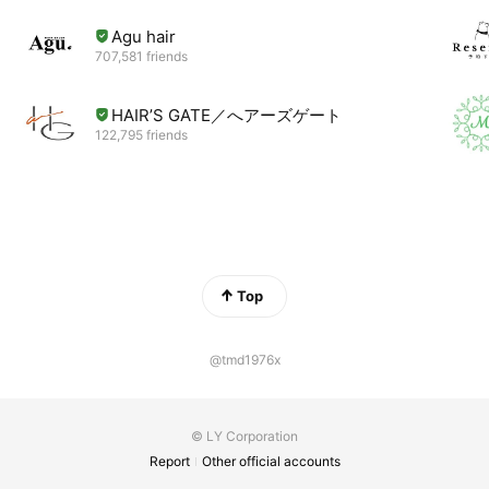
Agu hair
707,581 friends
HAIR’S GATE／へアーズゲート
122,795 friends
Top
@tmd1976x
© LY Corporation
Report
Other official accounts