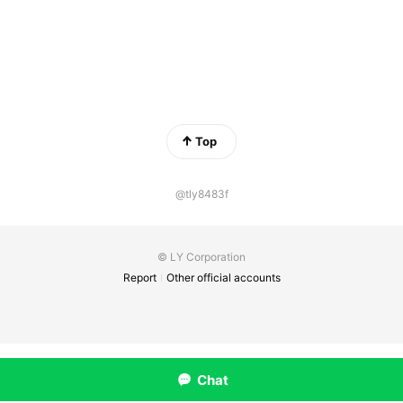
Top
@tly8483f
© LY Corporation
Report
Other official accounts
Chat