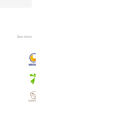
See more
ユニ・チャーム（ペット）
166,813 friends
アニコム
830,053 friends
Coupons
Reward card
HUGME SHOP
73,763 friends