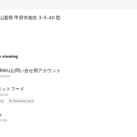
8 山梨県 甲府市相生 3-5-40
e viewing
&RIKUお問い合せ用アカウント
riends
ペットフード
iends
ns
Reward card
u
iends