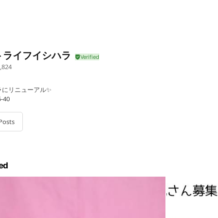
トライフイシハラ
,824
ラにリニューアル✨
-40
Posts
ed