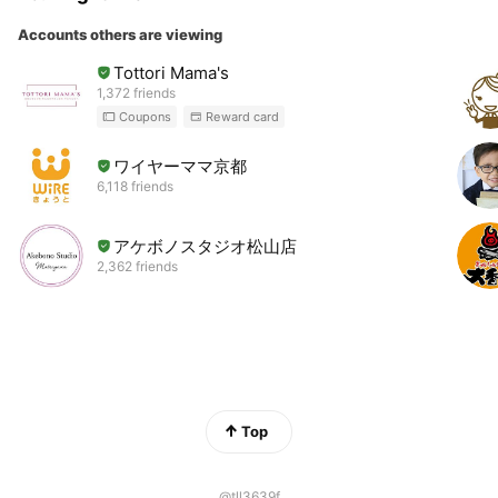
Accounts others are viewing
Tottori Mama's
1,372 friends
Coupons
Reward card
ワイヤーママ京都
6,118 friends
アケボノスタジオ松山店
2,362 friends
Top
@tll3639f