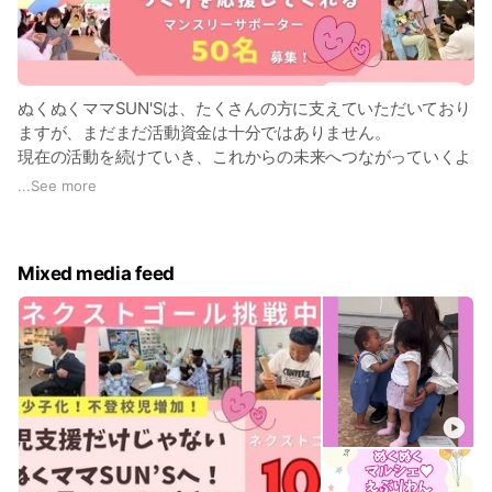
ぬくぬくママSUN'Sは、たくさんの方に支えていただいており
ますが、まだまだ活動資金は十分ではありません。
現在の活動を続けていき、これからの未来へつながっていくよ
うに、ぜひみなさんの応援をお願いします！！
...
See more
https://syncable.biz/associate/nukunukumamasuns
Mixed media feed
🌟毎月５００円からの支援が可能になっていますので、ご検
討いただければ幸いです。
また、ご寄付が難しい場合でも、SNS等でシェアしていただけ
ましたら、大変ありがたいです！
【あたたかい応援をぜひ！よろしくお願いします】