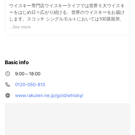
ウイスキー専門店ウイスキーライフでは世界５大ウイスキ
ーをはじめ日々広がり続ける、世界のウイスキーをお届け
します。スコッチ シングルモルトにおいては100蒸留所、
バーボン、ジャパニーズウイスキーなど500種類以上の品
...
See more
揃えをご用意し、あなたのご来店をお待ちしております。
またWHISKY LIFEでは、新作ウイスキーの情報や、クーポ
ン配信などお買い得情報を皆様にLINEでお届けします。限
定ウイスキーの予約販売もあわせて、様々な情報をお届け
しますので、お楽しみに！
Basic info
9:00～18:00
0120-050-815
www.rakuten.ne.jp/gold/whisky/