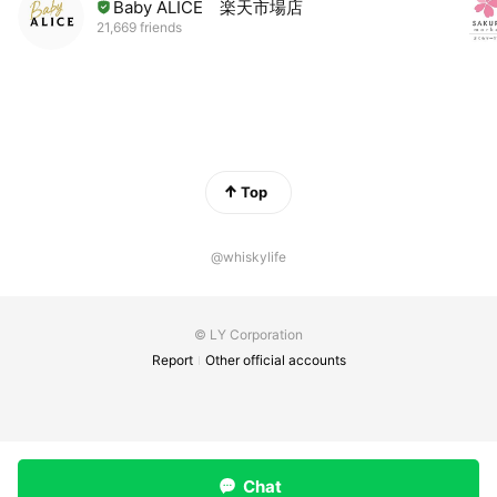
Baby ALICE 楽天市場店
21,669 friends
Top
@whiskylife
© LY Corporation
Report
Other official accounts
Chat