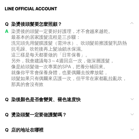
Q
染燙後頭髮要怎麼照顧？
A
染燙後的頭髮一定要好好護理，才不會越來越乾。
最基本的居家護髮流程是三步驟：
洗完頭先用髮膜護髮（需沖水）、吹頭髮前擦護髮乳防熱
抗毛躁、吹乾後再上髮油鎖水保濕。
這三樣是每天都要做的「日常保養」。
另外，我會建議每3～4週回店一次，做深層護髮，
像是給頭髮做一次專業的SPA，把養分補回來。
就像你平常會保養身體，也要偶爾去按摩放鬆，
頭髮如果只有偶爾來店護一次，但平常在家都亂拉亂吹，
那真的會沒有效
Q
染後顏色是否會變黃、褪色速度快
Q
燙染頭髮一定要做護髮嗎？
Q
店的地址在哪裡