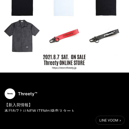
Threety™️
【新入荷情報】
本日8/7よりNEW ITEMが発売スタート。
LINE VOOM
ONLINE STORE
https://store.threety.jp