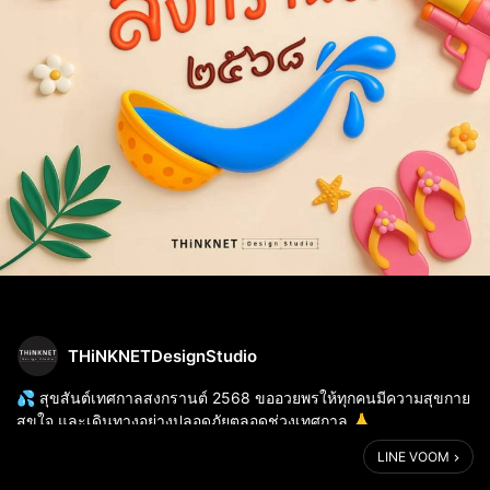
THiNKNETDesignStudio
💦 สุขสันต์เทศกาลสงกรานต์ 2568 ขออวยพรให้ทุกคนมีความสุขกาย
สุขใจ และเดินทางอย่างปลอดภัยตลอดช่วงเทศกาล 🙏
LINE VOOM
เนื่องในเทศกาลปีใหม่ไทยนี้ 𝐓𝐇𝐢𝐍𝐊𝐍𝐄𝐓 𝐃𝐞𝐬𝐢𝐠𝐧 𝐒𝐭𝐮𝐝𝐢𝐨 แจ้งหยุด
บริการตั้งแต่วัน...