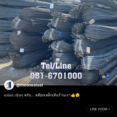
@theonesteel
แน่นๆ เน้นๆ ครับ... สต๊อกเหล็กเส้นร้านเรา👍😉
ร้านเดอะวันสตีล (ปากซอยลาดปลาเค้า47)​
LINE VOOM
เปิด จันทร์-เสาร์
เวลา 8.00​-17.00​น.