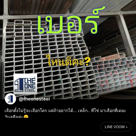
@theonesteel
เลือกตั้งไม่รู้จะเลือกใคร แต่ถ้าอยากได้... เหล็ก.. ที่ใช่ มาเลือกที่เดอะ
วันสตีลค่ะ😊
LINE VOOM
ร้านเดอะวันสตีล
เปิด จันทร์-เสาร์