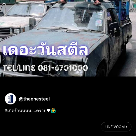
@theonesteel
#เปิดร้านนนน....คร้าบ❤🙆‍♂️
LINE VOOM