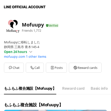
Mofuupy
Friends
1,772
Mofuupyに移転しました
静岡県 三島市 青木145-4
Open 24 hours
mofuupy.com
1 other items
Sun
00:00 - 00:00
Mon
00:00 - 00:00
Tue
00:00 - 00:00
Chat
Call
Posts
Reward cards
Wed
00:00 - 00:00
Thu
00:00 - 00:00
Fri
00:00 - 00:00
Sat
00:00 - 00:00
もふもふ複合施設【Mofuupy】
Reward card
Basic info
9:00～18:00
もふもふ複合施設【Mofuupy】