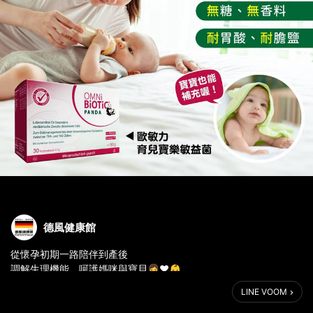
德風健康館
從懷孕初期一路陪伴到產後
調解生理機能，呵護媽咪與寶貝👩❤️👶
-
LINE VOOM
歐敏力 育兒寶樂敏益菌
🔸關鍵4支獨家活性益生菌株