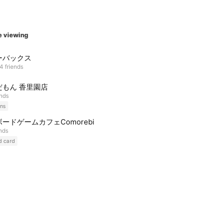
e viewing
ーバックス
4 friends
だもん 香里園店
ends
ns
ードゲームカフェComorebi
ends
d card