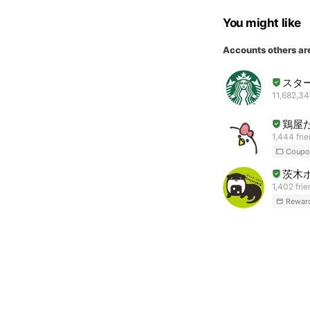
You might like
Accounts others ar
スタ
11,682,34
鶏屋
1,444 fri
Coupo
茨木ボ
1,402 fri
Rewar