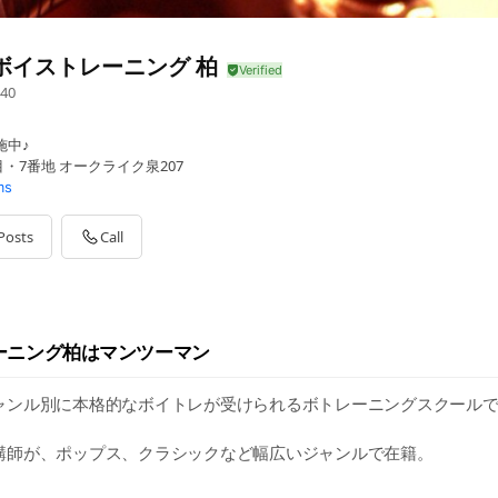
ボイストレーニング 柏
40
施中♪
目・7番地 オークライク泉207
ms
Posts
Call
ーニング柏はマンツーマン
ャンル別に本格的なボイトレが受けられるボトレーニングスクールで
講師が、ポップス、クラシックなど幅広いジャンルで在籍。
営でアットホーム。 年数回の交流会や、発表会も人気です。 お友達