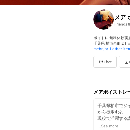
メア 
Friends
8
ボイトレ 無料体験実
千葉県 柏市泉町 2丁
mehr.jp/
1 other ite
Chat
メアボイストレ
千葉県柏市でジ
から徒歩4分。
現役で活躍する
個人の小規模運
...
See more