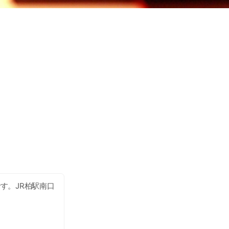
す。JR柏駅南口
登録後、気軽に