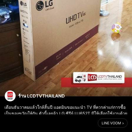
ร้าน LCDTVTHAILAND
เดือนธันวาคมแล้วใกล้สิ้นปี แอดมินขอแนะนำ TV ที่ควรค่าแก่การซื้อ
เป็นของขวัญให้กัน ตัวนี้เลยจ้า LG ซีรีย์ UJ652T มีให้เลือกใช้งานด้วย
กัน 3 ขนาดหน้าจอได้แก่ 43, 49 และก็ 55 นิ้ว ภาพดีฟังก์ชันครบ
LINE VOOM
รองรับ 4...