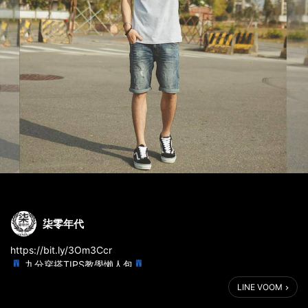
柒零年代
https://bit.ly/3Om3Ccr
👖 九分穿搭TIPS教學懶人包👖
👟 低筒鞋 🥾 高筒靴都可駕馭整理給您看
LINE VOOM
低筒鞋使用Pin Roll可以調整褲管長度。
高筒鞋可以直接穿搭也沒問題，