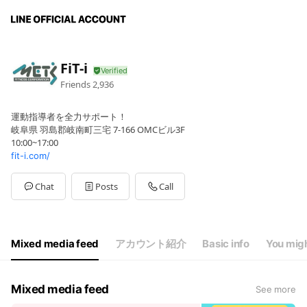
FiT-i
Friends
2,936
運動指導者を全力サポート！
岐阜県 羽島郡岐南町三宅 7-166 OMCビル3F
10:00~17:00
fit-i.com/
Chat
Posts
Call
Mixed media feed
アカウント紹介
Basic info
You migh
Mixed media feed
See more