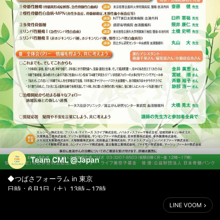
Team CML @Japan
◆つばさフォーラム in 東京
日時：6月1日（土）13時～17時
会場：東京慈恵会医科大学２号館講堂
LINE VOOM
参加費：無料
申込受付期間：4月27日～5月27日