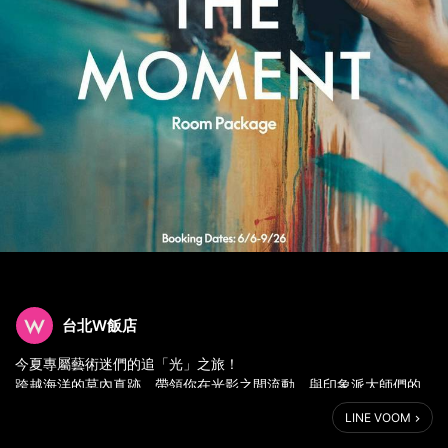
台北W飯店
今夏專屬藝術迷們的追「光」之旅！
跨越海洋的莫內真跡，帶領你在光影之間流動，與印象派大師們的
藝期藝繪，等你來赴約！
LINE VOOM
《藝期藝繪．住房專案》