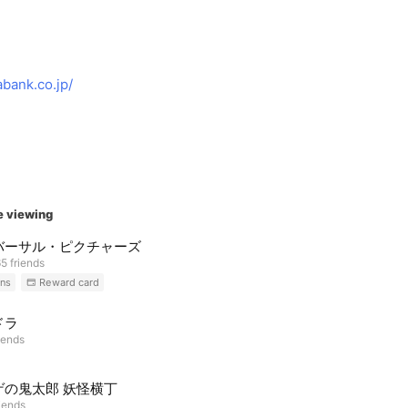
bank.co.jp/
e viewing
バーサル・ピクチャーズ
5 friends
ns
Reward card
ドラ
iends
ゲの鬼太郎 妖怪横丁
riends