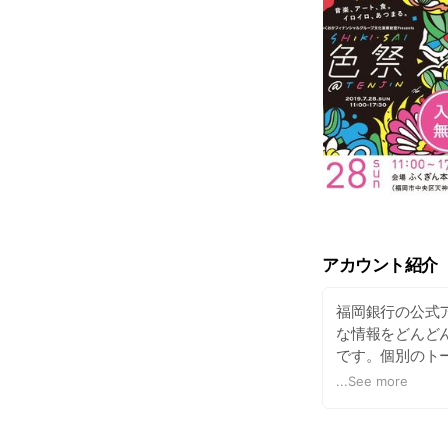
アカウント紹介
福岡銀行の公式
な情報をどんどん
です。個別のト
のソーシャルメ
...
See more
https://www.fuk