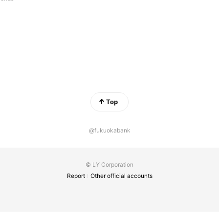
Top
@fukuokabank
© LY Corporation
Report
Other official accounts