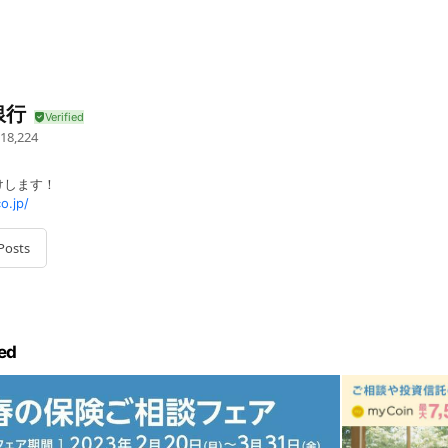
銀行
18,224
けします！
o.jp/
Posts
ed