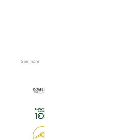
See more
KOMEHYO ONLINE STORE
654,947 friends
ローソンストア１００
2,724,943 friends
食べログ
9,028,883 friends