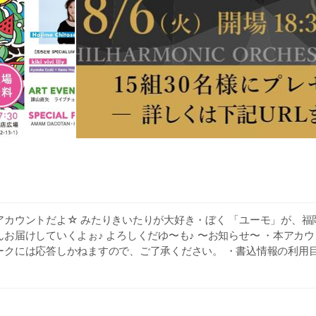
アカウントだよ☆ みたりきいたりが大好き・ぼく 「ユーモ」が、福
お届けしていくよぉ♪ よろしくだゆ〜も♪ 〜お知らせ〜 ・本アカ
ークには応答しかねますので、ご了承ください。 ・書込情報の利用
ディア利用規約については下記をご覧ください。
uokabank.co.jp/sp/youmo/socialmedia/agreement.html