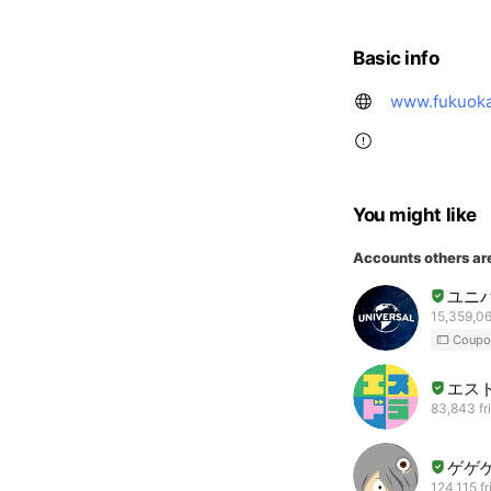
Basic info
www.fukuoka
You might like
Accounts others ar
ユニ
15,359,06
Coupo
エス
83,843 fr
ゲゲ
124,115 f