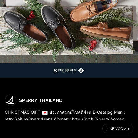
SPERRY THAILAND
CHRISTMAS GIFT
ประกาศผลผู้โชคดีผ่าน E-Catalog Men :
http://bit.ly/SperryMen1 Women : http://bit.ly/SperryWomen
LINE VOOM