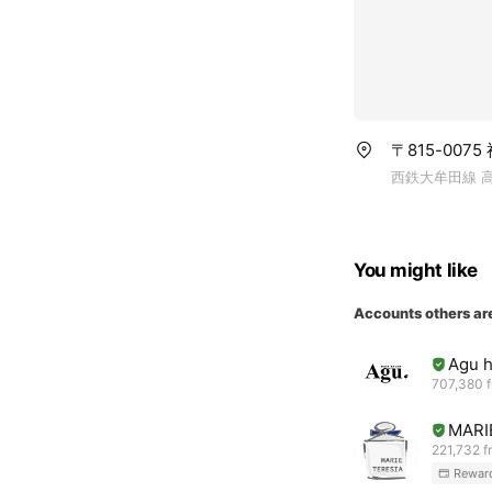
〒815-007
西鉄大牟田線 高
You might like
Accounts others ar
Agu h
707,380 f
MARI
221,732 f
Rewar