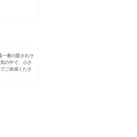
域一番の愛されサ
囲気の中で、小さ
ンでご体感くださ