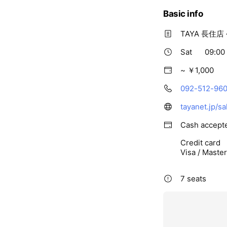
Basic info
TAYA 長住
Sat
09:00 
~ ￥1,000
092-512-96
tayanet.jp/s
Cash accept
Credit card
Visa / Maste
7 seats