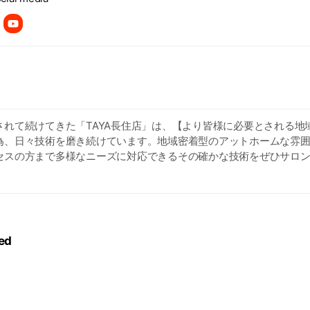
されて続けてきた「TAYA長住店」は、【より皆様に必要とされる地
為、日々技術を磨き続けています。地域密着型のアットホームな雰
セスの方まで多様なニーズに対応できるその確かな技術をぜひサロ
店をお待ち致しております。
ed