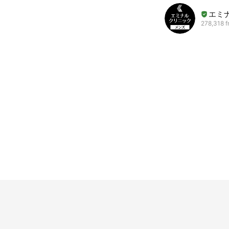
エミ
278,318 f