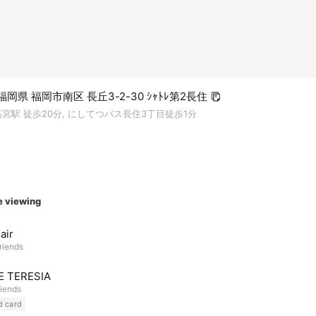
5 福岡県 福岡市南区 長丘3-2-30 ｼｬﾄﾚ第2長住
宮駅 徒歩20分, にしてつバス長住3丁目徒歩1分
e viewing
air
riends
E TERESIA
riends
d card