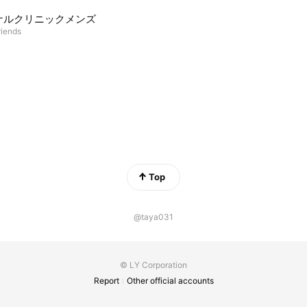
ナルクリニックメンズ
riends
Top
@taya031
© LY Corporation
Report
Other official accounts