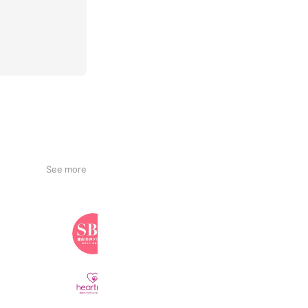
See more
湘南美容クリニック
3,362,514 friends
はあとねいる
51,430 friends