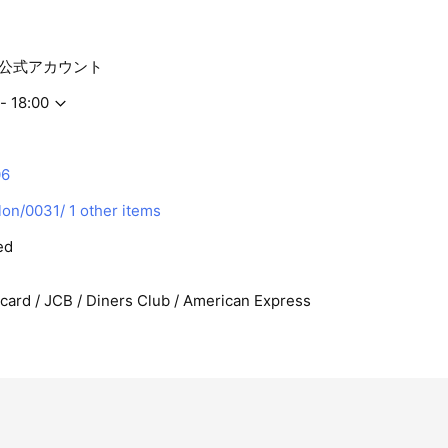
店 公式アカウント
- 18:00
06
alon/0031/
1 other items
ed
rcard / JCB / Diners Club / American Express