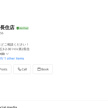
A 長住店
56
などご相談ください！
-2-30 ｼｬﾄﾚ第2長住
:00
31/
1 other items
Posts
Call
Book
cial media