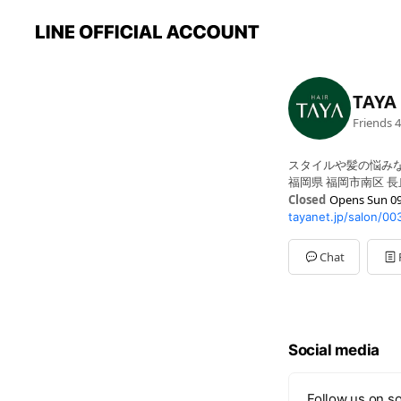
TAY
Friends
4
スタイルや髪の悩み
福岡県 福岡市南区 長丘3
Closed
Opens Sun 09
tayanet.jp/salon/00
Sun
09:00 - 18:00
Mon
09:00 - 18:00
Tue
09:00 - 18:00
Chat
Wed
09:00 - 18:00
Thu
09:00 - 18:00
Fri
09:00 - 18:00
Sat
09:00 - 18:00
Social media
Follow us on so