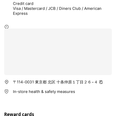
Credit card
Visa / Mastercard / JCB / Diners Club / American
Express
〒114-0031 東京都 北区 十条仲原１丁目２６−４
In-store health & safety measures
Reward cards