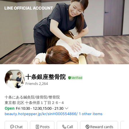
十条銀座整骨院
Friends
2,264
十条にある鍼灸院/接骨院/整骨院
東京都 北区 十条仲原１丁目２６−４
Open
Fri 10:30 - 12:30,15:00 - 21:30
beauty.hotpepper.jp/kr/slnH000554866/
1 other items
Sun
09:00 - 13:00,15:30 - 18:00
Mon
10:30 - 12:30,15:00 - 21:30
Tue
10:30 - 12:30,15:00 - 21:30
Chat
Posts
Call
Reward cards