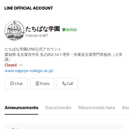
たちばな学園
Friends
4,487
たちばな学園LINE公式アカウント
愛知県 名古屋市中区 丸の内3-14-1 理学・作業名古屋専門学校内（入学
課）
Closed
www.nagoya-college.ac.jp/
Sun
Closed
Mon
09:00 - 18:00
Tue
09:00 - 18:00
Chat
Posts
Call
Wed
09:00 - 18:00
Thu
09:00 - 18:00
Fri
09:00 - 18:00
Sat
09:00 - 18:00
Announcements
Social media
Mixed media feed
Bas
N