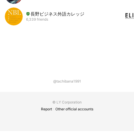
長野ビジネス外語カレッジ
6,339 friends
@tachibana1991
© LY Corporation
Report
Other official accounts