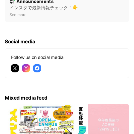
Announcements
New
o
インスタで最新情報チェック！👇
t
See more
i
c
e
Social media
Follow us on social media
Mixed media feed