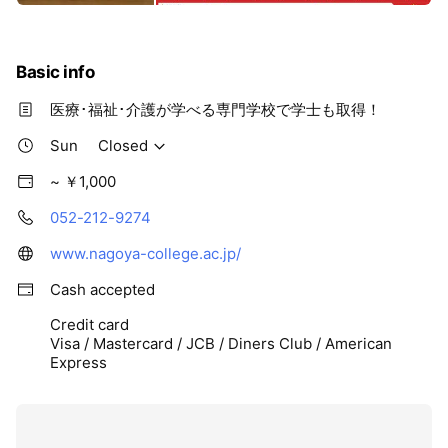
Basic info
医療･福祉･介護が学べる専門学校で学士も取得！
Sun
Closed
~ ￥1,000
052-212-9274
www.nagoya-college.ac.jp/
Cash accepted
Credit card
Visa / Mastercard / JCB / Diners Club / American
Express