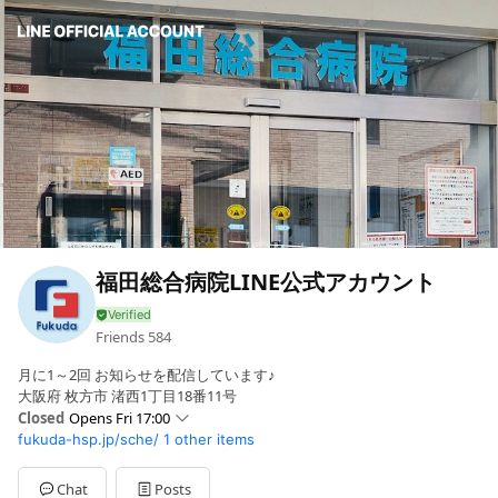
福田総合病院LINE公式アカウント
Friends
584
月に1～2回 お知らせを配信しています♪
大阪府 枚方市 渚西1丁目18番11号
Closed
Opens Fri 17:00
fukuda-hsp.jp/sche/
1 other items
Sun
Closed
Mon
09:00 - 12:00,17:00 - 19:30
Tue
09:00 - 12:00
Chat
Posts