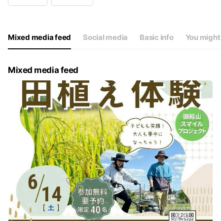
Wed
09:00 - 12:00,17:00 - 19:30
Thu
09:00 - 12:00
Fri
09:00 - 12:00,17:00 - 19:30
Sat
09:00 - 12:00
Mixed media feed
Social media
Basic info
You might 
詳しいスケジュールは↓リンクを確認ください
Mixed media feed