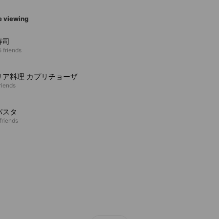
e viewing
寿司
 friends
リア料理 カプリチョーザ
riends
パスタ
friends