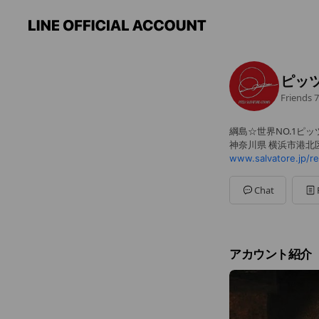
ピッ
Friends
7
綱島☆世界NO.1ピッ
神奈川県 横浜市港北区
www.salvatore.jp/re
Chat
アカウント紹介