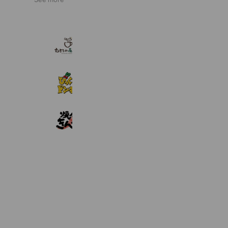
むさしの森珈琲
439,452 friends
びっくりドンキー
2,073,602 friends
焼肉きんぐ
3,269,757 friends