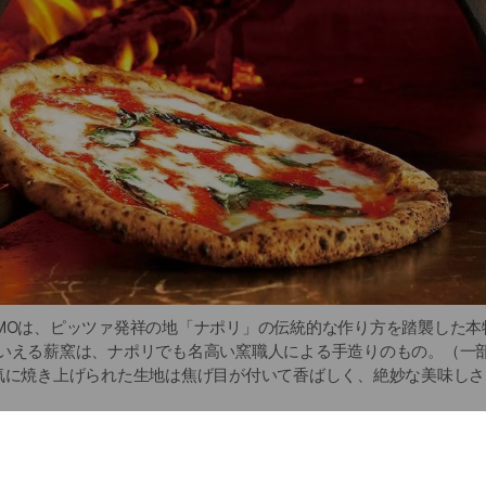
 CUOMOは、ピッツァ発祥の地「ナポリ」の伝統的な作り方を踏襲した
もいえる薪窯は、ナポリでも名高い窯職人による手造りのもの。（一
一気に焼き上げられた生地は焦げ目が付いて香ばしく、絶妙な美味し
リピッツァをお届けします。