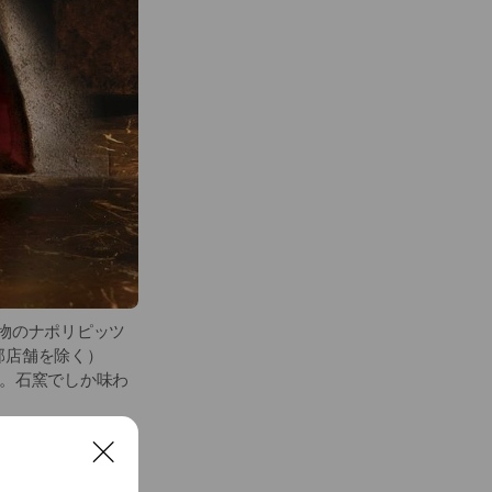
本物のナポリピッツ
部店舗を除く）
さ。石窯でしか味わ
C