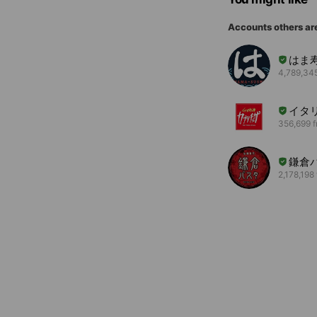
Accounts others ar
はま
4,789,345
イタ
356,699 f
鎌倉
2,178,198 