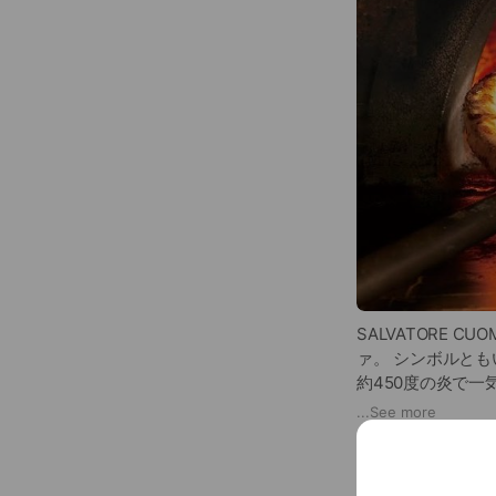
SALVATORE
ァ。 シンボルと
約450度の炎で
えない本物のナポ
...
See more