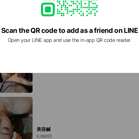
Scan the QR code to add as a friend on LINE
Open your LINE app and use the in-app QR code reader.
背骨・姿勢矯正
4,000円
美容鍼
6,980円