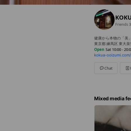
KOK
Friends
3
健康から本物の「美
東京都 練馬区 東大泉5
Open
Sat 10:00 - 20:
kokua-ooizumi.com/
Sun
10:00 - 20:00
Mon
10:00 - 13:00,15:0
Tue
10:00 - 13:00,15:00
Chat
Wed
10:00 - 18:00
Thu
10:00 - 13:00,15:0
Fri
10:00 - 13:00,15:00 
Sat
10:00 - 20:00
土日祝は10:00～20:0
Mixed media fe