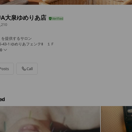
UA大泉ゆめりあ店
,210
」を提供するサロン
-43-1 ゆめりあフェンテⅡ １Ｆ
00
0 - 20:00
 - 20:00
Posts
Call
0 - 20:00
- 20:00
0
ed