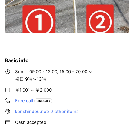
Basic info
Sun
09:00 - 12:00, 15:00 - 20:00
祝日 9時〜13時
￥1,001 ~ ￥2,000
Free call
LINE Call
kenshindou.net/
2 other items
Cash accepted