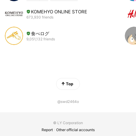
KOMEHYO ONLINE STORE
673,930 friends
食べログ
9,051,132 friends
Top
@swd2464o
© LY Corporation
Report
Other official accounts