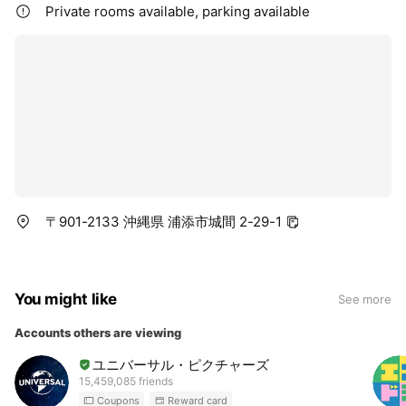
Private rooms available, parking available
〒901-2133 沖縄県 浦添市城間 2-29-1
You might like
See more
Accounts others are viewing
ユニバーサル・ピクチャーズ
15,459,085 friends
Coupons
Reward card