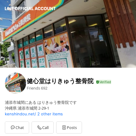
健心堂はりきゅう整骨院
Friends
692
浦添市城間にある はりきゅう整骨院です
沖縄県 浦添市城間 2-29-1
kenshindou.net/
2 other items
Chat
Call
Posts