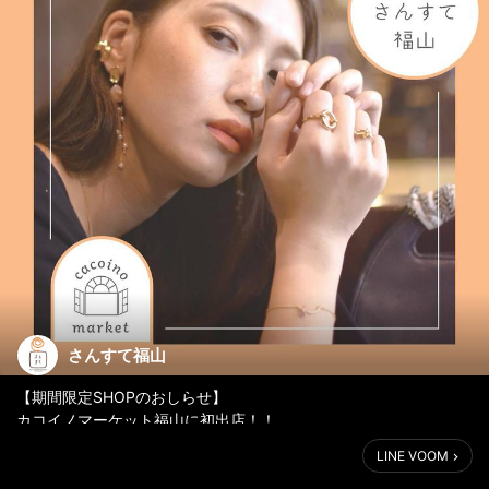
さんすて福山
【期間限定SHOPのおしらせ】
カコイノマーケット福山に初出店！！
2021.11.12(fri)—11.28(sun）
LINE VOOM
総勢70名のハンドメイドクリエイターによるアクセサリーやドラ
イフラワーなどの雑貨が集まりました。