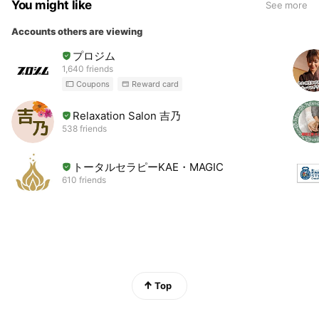
You might like
See more
Accounts others are viewing
プロジム
1,640 friends
Coupons
Reward card
Relaxation Salon 吉乃
538 friends
トータルセラピーKAE・MAGIC
610 friends
Top