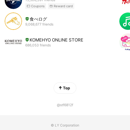
Coupons
Reward card
食べログ
9,068,677 friends
KOMEHYO ONLINE STORE
686,053 friends
Top
@stf6812f
© LY Corporation