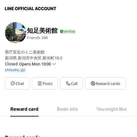
知足美術館
Friends
398
県庁至近のミニ美術館
新潟県 新潟市中央区 新光町10-2
Closed
Opens Mon 10:00
chisoku.jp/
Mon
10:00 - 17:00
Sun
Closed
休館：日曜、祝日
Chat
Posts
Call
Reward cards
Reward card
Basic info
You might like