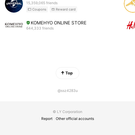
15,359,065 friends
Coupons
Reward card
KOMEHYO ONLINE STORE
644,333 friends
Top
@ssz4283u
© LY Corporation
Report
Other official accounts