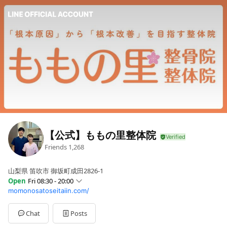
【公式】ももの里整体院
Friends
1,268
山梨県 笛吹市 御坂町成田2826-1
Open
Fri 08:30 - 20:00
momonosatoseitaiin.com/
Sun
Closed
Mon
08:30 - 21:00
Tue
08:30 - 20:00
Chat
Posts
Wed
08:30 - 17:00