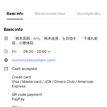
Thu
08:30 - 20:00
Fri
08:30 - 20:00
Sat
08:30 - 16:00
Basic info
Mixed media feed
You might like
Basic info
「根本原因」から「根本改善」を目指す、「子連れ歓
迎」の整体院
Fri
08:30 - 20:00
momonosatoseitaiin.com/
Cash accepted
Credit card
Visa / Mastercard / JCB / Diners Club / American
Express
QR code payment
PayPay