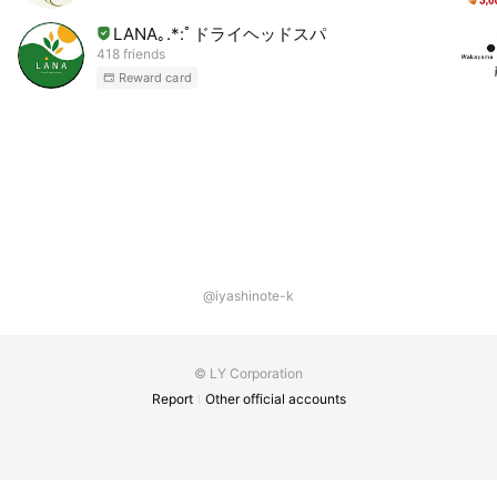
LANA｡.*:ﾟドライヘッドスパ
418 friends
Reward card
@iyashinote-k
© LY Corporation
Report
Other official accounts