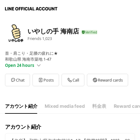
いやしの手 海南店
Friends
1,023
首・肩こり・足腰の疲れに★
和歌山県 海南市築地 1-47
Open 24 hours
Sun
00:00 - 00:00
Mon
00:00 - 00:00
Chat
Posts
Call
Reward cards
Tue
00:00 - 00:00
Wed
00:00 - 00:00
Thu
00:00 - 00:00
Fri
00:00 - 00:00
アカウント紹介
Mixed media feed
料金表
Reward car
Sat
00:00 - 00:00
10時～22時
アカウント紹介