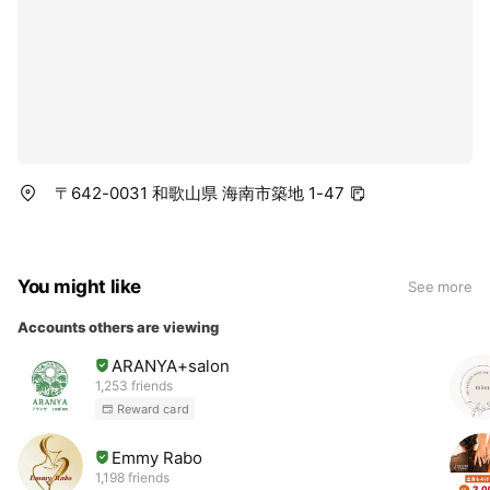
〒642-0031 和歌山県 海南市築地 1-47
You might like
See more
Accounts others are viewing
ARANYA+salon
1,253 friends
Reward card
Emmy Rabo
1,198 friends